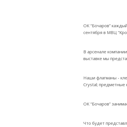
ОК “Бочаров” каждый
сентября в МВЦ “Кро
В арсенале компании
выставке мы предста
Наши флагманы - клее
Crystal; предметные
ОК “Бочаров” занима
Что будет представл