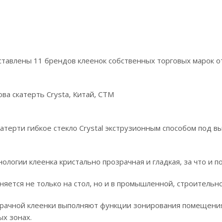
ставлены 11 брендов клеенок собственных торговых марок о
ва скатерть Crysta, Китай, СТМ
атерти гибкое стекло Crystal экструзионным способом под в
ологии клеенка кристально прозрачная и гладкая, за что и по
яется не только на стол, но и в промышленной, строительно
зрачной клеенки выполняют функции зонирования помещени
х зонах.