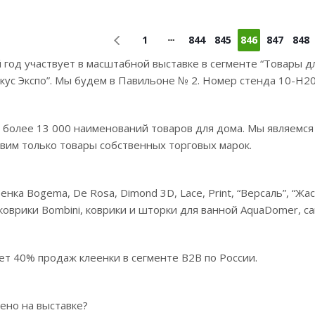
1
844
845
846
847
848
 год участвует в масштабной выставке в сегменте “Товары д
кус Экспо”. Мы будем в Павильоне № 2. Номер стенда 10-Н202
 более 13 000 наименований товаров для дома. Мы являемс
вим только товары собственных торговых марок.
нка Bogema, De Rosa, Dimond 3D, Lace, Print, “Версаль”, “Ж
 коврики Bombini, коврики и шторки для ванной AquaDomer, с
ет 40% продаж клеенки в сегменте B2B по России.
ено на выставке?