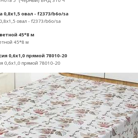
я "Нота 5" (Черный) ВНД 310 Ч
 0,8х1,5 овал - f2373/b6o/sa
,8х1,5 овал - f2373/b6o/sa
ветной 45*8 м
етной 45*8 м
ия 0,6х1,0 прямой 78010-20
я 0,6х1,0 прямой 78010-20