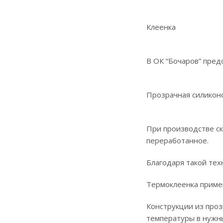
Клеенка
В ОК “Бочаров” пред
Прозрачная силиконо
При производстве ск
переработанное.
Благодаря такой техн
Термоклеенка примен
Конструкции из про
температуры в нужны