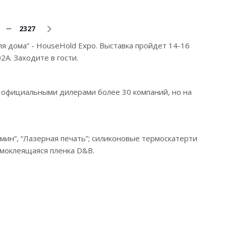
2327
ля дома” - HouseHold Expo. Выставка пройдет 14-16
А. Заходите в гости.
я официальными дилерами более 30 компаний, но на
асмин”, “Лазерная печать”; силиконовые термоскатерти
амоклеящаяся пленка D&B.