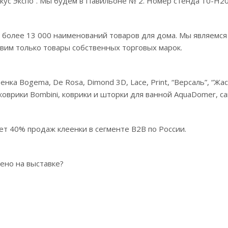
кус Экспо”. Мы будем в Павильоне № 2. Номер стенда 10-Н202
 более 13 000 наименований товаров для дома. Мы являемс
вим только товары собственных торговых марок.
нка Bogema, De Rosa, Dimond 3D, Lace, Print, “Версаль”, “Ж
 коврики Bombini, коврики и шторки для ванной AquaDomer, с
ет 40% продаж клеенки в сегменте B2B по России.
ено на выставке?