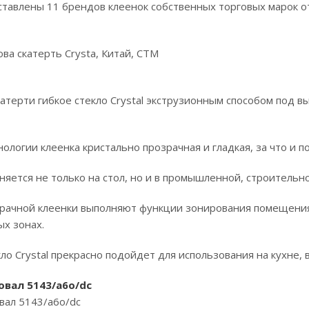
ставлены 11 брендов клеенок собственных торговых марок о
ва скатерть Crysta, Китай, СТМ
атерти гибкое стекло Crystal экструзионным способом под в
ологии клеенка кристально прозрачная и гладкая, за что и по
яется не только на стол, но и в промышленной, строительно
зрачной клеенки выполняют функции зонирования помещени
х зонах.
ло Crystal прекрасно подойдет для использования на кухне, в
 овал 5143/a6o/dc
овал 5143/a6o/dc