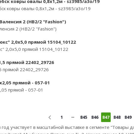
ск ковры овалы 0,8х1,2м - sz3985/a3o/19
к ковры овалы 0,8х1,2м - sz3985/a3o/19
аленсия 2 (НВ2/2 "Fashion")
енсия 2 (НВ2/2 "Fashion")
кс" 2,0х5,0 прямой 15104_10122
с" 2,0х5,0 прямой 15104_10122
1,5 прямой 22402_29726
,5 прямой 22402_29726
2,05 прямой - 057-01
,05 прямой - 057-01
1
845
846
847
848
849
 год участвует в масштабной выставке в сегменте “Товары д