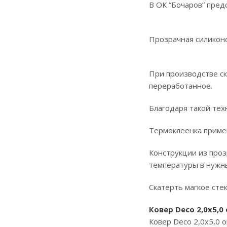
В ОК “Бочаров” пред
Прозрачная силиконо
При производстве ск
переработанное.
Благодаря такой техн
Термоклеенка примен
Конструкции из про
температуры в нужны
Скатерть магкое стек
Ковер Deco 2,0х5,0
Ковер Deco 2,0х5,0 