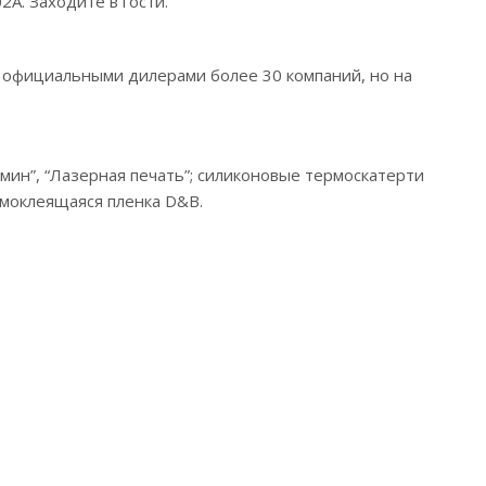
А. Заходите в гости.
я официальными дилерами более 30 компаний, но на
асмин”, “Лазерная печать”; силиконовые термоскатерти
амоклеящаяся пленка D&B.