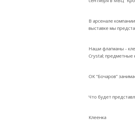
сентября в МВЦ “Кро
В арсенале компании
выставке мы предста
Наши флагманы - клее
Crystal; предметные
ОК “Бочаров” занима
Что будет представл
Клеенка