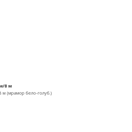
м/8 м
8 м (мрамор бело-голуб.)