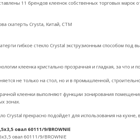
ставлены 11 брендов клеенок собственных торговых марок о
ва скатерть Crysta, Китай, СТМ
атерти гибкое стекло Crystal экструзионным способом под в
ологии клеенка кристально прозрачная и гладкая, за что и по
яется не только на стол, но и в промышленной, строительно
зрачной клеенки выполняют функции зонирования помещени
х зонах.
ло Crystal прекрасно подойдет для использования на кухне, в
,5х3,5 овал 60111/9/BROWNIE
5х3,5 овал 60111/9/BROWNIE