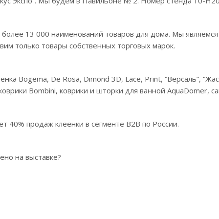
кус Экспо”. Мы будем в Павильоне № 2. Номер стенда 10-Н202
 более 13 000 наименований товаров для дома. Мы являемс
вим только товары собственных торговых марок.
нка Bogema, De Rosa, Dimond 3D, Lace, Print, “Версаль”, “Ж
 коврики Bombini, коврики и шторки для ванной AquaDomer, с
ет 40% продаж клеенки в сегменте B2B по России.
ено на выставке?