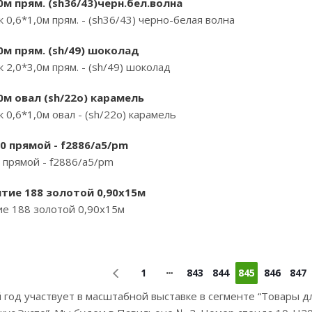
0м прям. (sh36/43)черн.бел.волна
0,6*1,0м прям. - (sh36/43) черно-белая волна
0м прям. (sh/49) шоколад
2,0*3,0м прям. - (sh/49) шоколад
0м овал (sh/22o) карамель
0,6*1,0м овал - (sh/22o) карамель
0 прямой - f2886/a5/pm
 прямой - f2886/a5/pm
тие 188 золотой 0,90х15м
е 188 золотой 0,90х15м
1
843
844
845
846
847
 год участвует в масштабной выставке в сегменте “Товары д