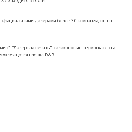
А. Заходите в гости.
я официальными дилерами более 30 компаний, но на
асмин”, “Лазерная печать”; силиконовые термоскатерти
амоклеящаяся пленка D&B.