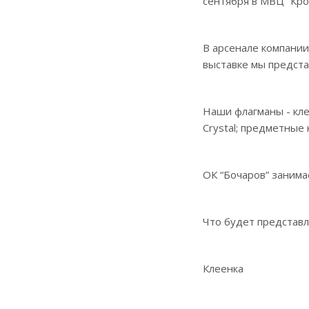
сентября в МВЦ “Кро
В арсенале компании
выставке мы предста
Наши флагманы - клее
Crystal; предметные
ОК “Бочаров” занима
Что будет представл
Клеенка