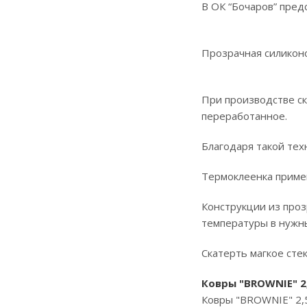
В ОК “Бочаров” пред
Прозрачная силиконо
При производстве ск
переработанное.
Благодаря такой техн
Термоклеенка примен
Конструкции из про
температуры в нужны
Скатерть магкое стек
Ковры "BROWNIE" 2
Ковры "BROWNIE" 2,