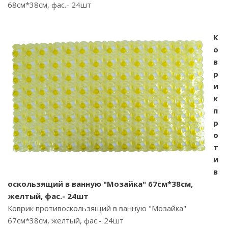
68см*38см, фас.- 24шт
К
о
в
р
и
к
п
р
о
т
и
в
оскользящий в ванную "Мозайка" 67см*38см,
желтый, фас.- 24шт
Коврик противоскользящий в ванную "Мозайка"
67см*38см, желтый, фас.- 24шт