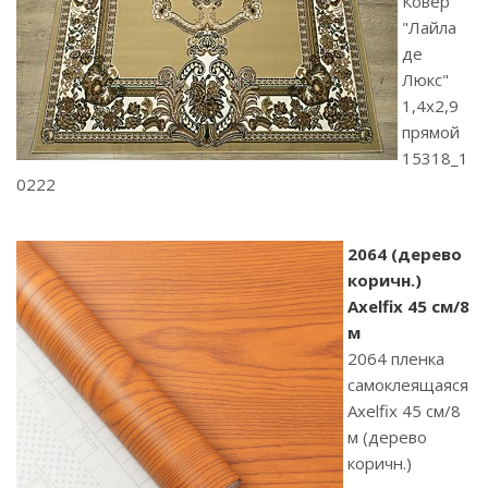
Ковер
"Лайла
де
Люкс"
1,4х2,9
прямой
15318_1
0222
2064 (дерево
коричн.)
Axelfix 45 см/8
м
2064 пленка
самоклеящаяся
Axelfix 45 см/8
м (дерево
коричн.)