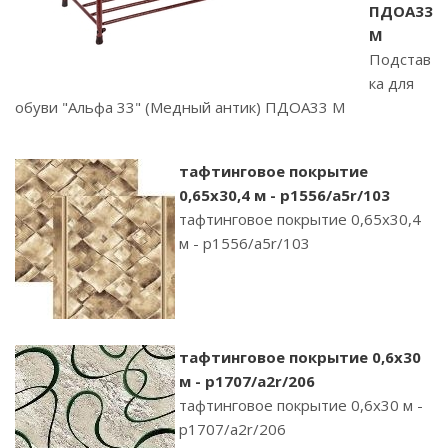
ПДОА33
М
Подстав
ка для
обуви "Альфа 33" (Медный антик) ПДОА33 М
тафтинговое покрытие
0,65х30,4 м - p1556/a5r/103
тафтинговое покрытие 0,65х30,4
м - p1556/a5r/103
тафтинговое покрытие 0,6х30
м - p1707/a2r/206
тафтинговое покрытие 0,6х30 м -
p1707/a2r/206