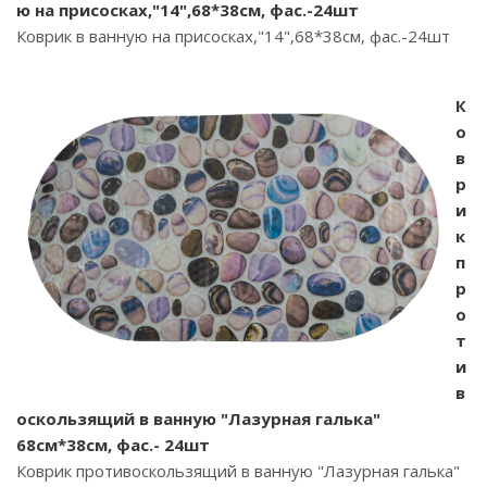
ю на присосках,"14",68*38см, фас.-24шт
Коврик в ванную на присосках,"14",68*38см, фас.-24шт
К
о
в
р
и
к
п
р
о
т
и
в
оскользящий в ванную "Лазурная галька"
68см*38см, фас.- 24шт
Коврик противоскользящий в ванную "Лазурная галька"