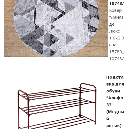
10743/
Ковер
"Лайла
де
Люкс"
1,0х2,0
овал
15780_
10743/
Подста
вка для
обуви
"Альфа
33"
(Медны
й
антик)