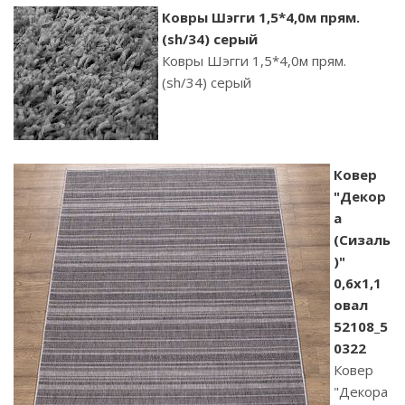
Ковры Шэгги 1,5*4,0м прям.
(sh/34) серый
Ковры Шэгги 1,5*4,0м прям.
(sh/34) серый
Ковер
"Декор
а
(Сизаль
)"
0,6х1,1
овал
52108_5
0322
Ковер
"Декора