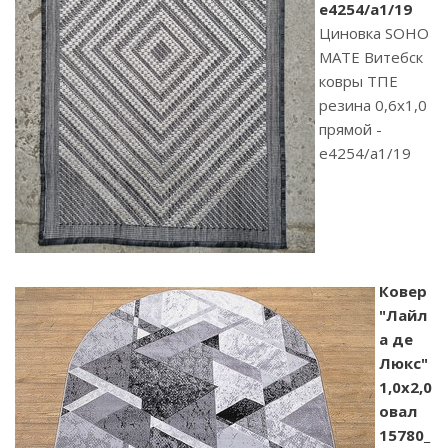
e4254/a1/19
Циновка SOHO
MATE Витебск
ковры ТПЕ
резина 0,6х1,0
прямой -
e4254/a1/19
Ковер
"Лайл
а де
Люкс"
1,0х2,0
овал
15780_