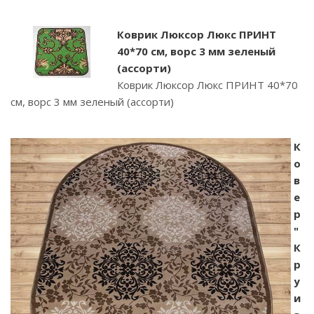
Коврик Люксор Люкс ПРИНТ
40*70 см, ворс 3 мм зеленый
(ассорти)
Коврик Люксор Люкс ПРИНТ 40*70
см, ворс 3 мм зеленый (ассорти)
К
о
в
е
р
"
К
р
у
и