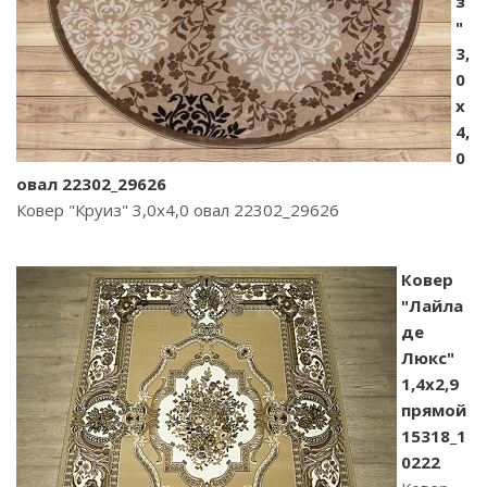
з
"
3,
0
х
4,
0
овал 22302_29626
Ковер "Круиз" 3,0х4,0 овал 22302_29626
Ковер
"Лайла
де
Люкс"
1,4х2,9
прямой
15318_1
0222