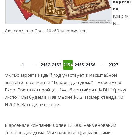
коричн
ев.
Коврик
NL
Люксор/Нью Соса 40х60см коричнев.
1
2152
2153
2154
2155
2156
2327
ОК “Бочаров” каждый год участвует в масштабной
выставке в сегменте “Товары для дома” - HouseHold
Expo. Выставка пройдет 14-16 сентября в МВЦ “Крокус
Экспо”. Мы будем в Павильоне № 2. Номер стенда 10-
Н202А. Заходите в гости.
В арсенале компании более 13 000 наименований
товаров для дома. Мы являемся официальными