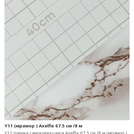
Y11 (мрамор ) Axelfix 67.5 см /8 м
Y11 пленка самоклеющаяся Axelfix 67.5 см /8 м (мрамор )