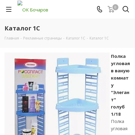
0
Каталог 1С
Главная
-
Рекламные страницы
-
Каталог 1С
-
Каталог 1С
Полка
угловая
в ваную
комнат
у
"Элеган
т"
голуб
1/18
Полка
угловая