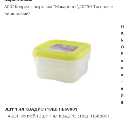
A002Коврик с вырезом "Макароны",50*50 Turquoise
бирюзовый/
Н
А
Б
О
Р
к
о
н
т
е
й
н
3шт 1,4л КВАДРО (18ш) ПБ68001
НАБОР контейн 3шт 1,4л КВАДРО (18ш) ПБ68001