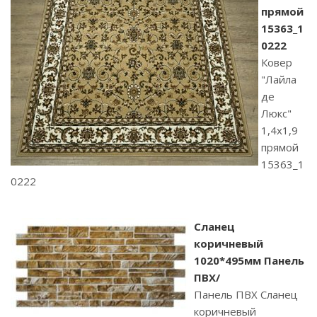
прямой
15363_1
0222
Ковер
"Лайла
де
Люкс"
1,4х1,9
прямой
15363_1
0222
Сланец
коричневый
1020*495мм Панель
ПВХ/
Панель ПВХ Сланец
коричневый