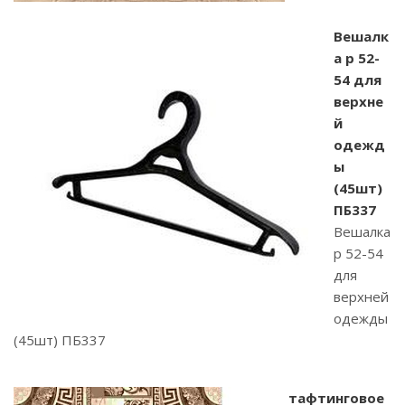
Вешалк
а р 52-
54 для
верхне
й
одежд
ы
(45шт)
ПБ337
Вешалка
р 52-54
для
верхней
одежды
(45шт) ПБ337
тафтинговое