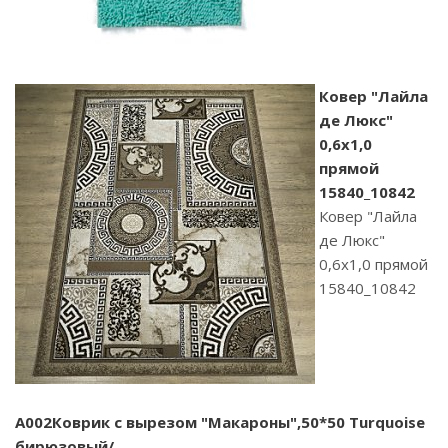
Ковер "Лайла
де Люкс"
0,6х1,0
прямой
15840_10842
Ковер "Лайла
де Люкс"
0,6х1,0 прямой
15840_10842
A002Коврик с вырезом "Макароны",50*50 Turquoise
бирюзовый/