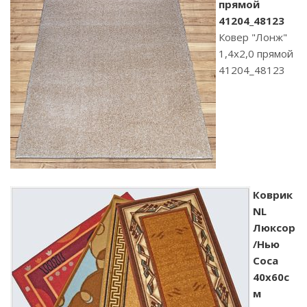
прямой
41204_48123
Ковер "Лонж"
1,4х2,0 прямой
41204_48123
Коврик
NL
Люксор
/Нью
Соса
40х60с
м