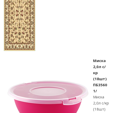
Миска
2,0л с/
кр
(18шт)
ПБ3560
1/
Миска
2,0л с/кр
(18шт)