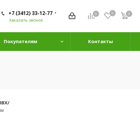
+7 (3412) 33-12-77
0
0
0
0
Заказать звонок
Покупателям
Контакты
ПВХ/
мм