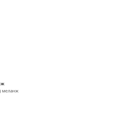
нж
o) меланж