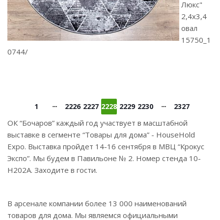
Люкс"
2,4х3,4
овал
15750_1
0744/
1
2226
2227
2228
2229
2230
2327
ОК “Бочаров” каждый год участвует в масштабной
выставке в сегменте “Товары для дома” - HouseHold
Expo. Выставка пройдет 14-16 сентября в МВЦ “Крокус
Экспо”. Мы будем в Павильоне № 2. Номер стенда 10-
Н202А. Заходите в гости.
В арсенале компании более 13 000 наименований
товаров для дома. Мы являемся официальными