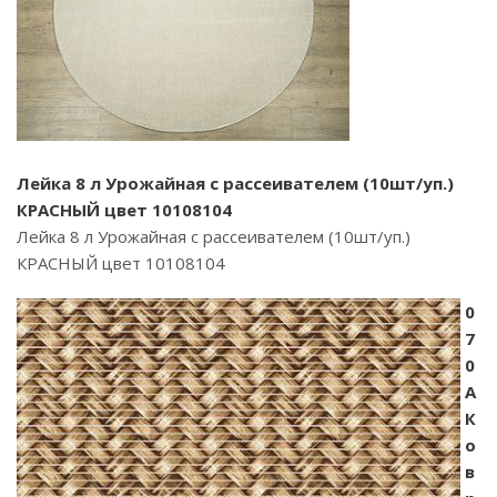
Лейка 8 л Урожайная с рассеивателем (10шт/уп.)
КРАСНЫЙ цвет 10108104
Лейка 8 л Урожайная с рассеивателем (10шт/уп.)
КРАСНЫЙ цвет 10108104
0
7
0
A
К
о
в