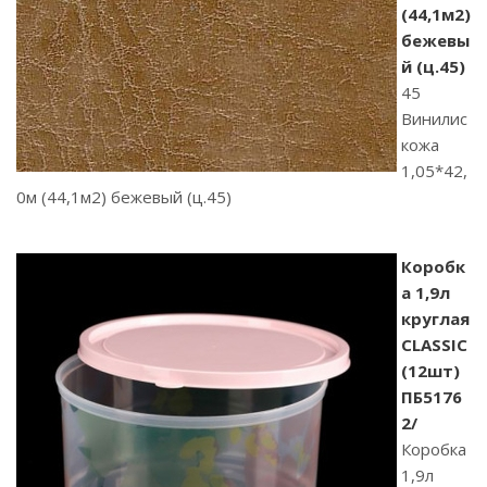
(44,1м2)
бежевы
й (ц.45)
45
Винилис
кожа
1,05*42,
0м (44,1м2) бежевый (ц.45)
Коробк
а 1,9л
круглая
CLASSIC
(12шт)
ПБ5176
2/
Коробка
1,9л