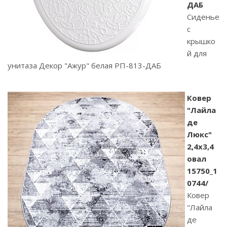
ДАБ
Сиденье
с
крышко
й для
унитаза Декор "Ажур" белая РП-813-ДАБ
Ковер
"Лайла
де
Люкс"
2,4х3,4
овал
15750_1
0744/
Ковер
"Лайла
де