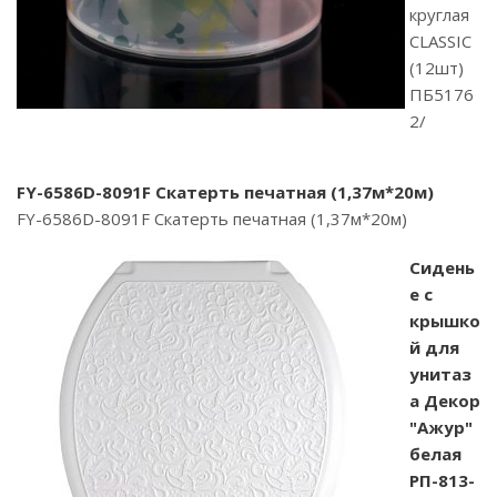
круглая
CLASSIC
(12шт)
ПБ5176
2/
FY-6586D-8091F Скатерть печатная (1,37м*20м)
FY-6586D-8091F Скатерть печатная (1,37м*20м)
Сидень
е с
крышко
й для
унитаз
а Декор
"Ажур"
белая
РП-813-