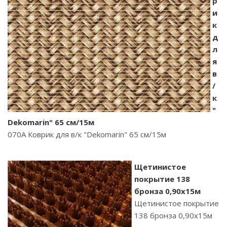
р
и
к
д
л
я
в
/
к
"
Dekomarin" 65 см/15м
070A Коврик для в/к "Dekomarin" 65 см/15м
Щетинистое
покрытие 138
бронза 0,90х15м
Щетинистое покрытие
138 бронза 0,90х15м