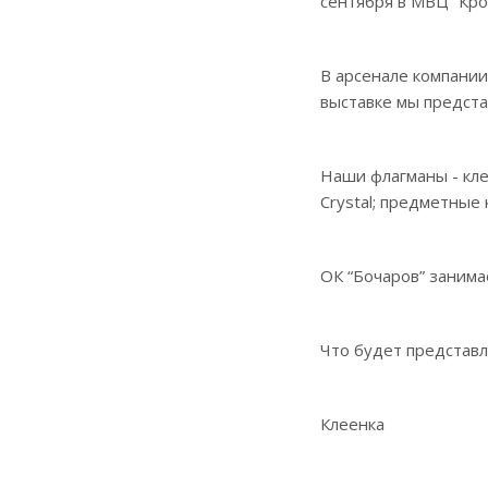
сентября в МВЦ “Кро
В арсенале компании
выставке мы предста
Наши флагманы - клее
Crystal; предметные
ОК “Бочаров” занима
Что будет представл
Клеенка