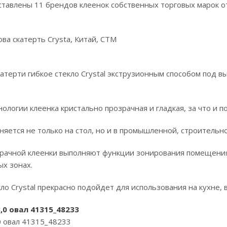
ставлены 11 брендов клеенок собственных торговых марок о
ва скатерть Crysta, Китай, СТМ
атерти гибкое стекло Crystal экструзионным способом под в
ологии клеенка кристально прозрачная и гладкая, за что и по
яется не только на стол, но и в промышленной, строительно
зрачной клеенки выполняют функции зонирования помещени
х зонах.
ло Crystal прекрасно подойдет для использования на кухне, в
,0 овал 41315_48233
0 овал 41315_48233