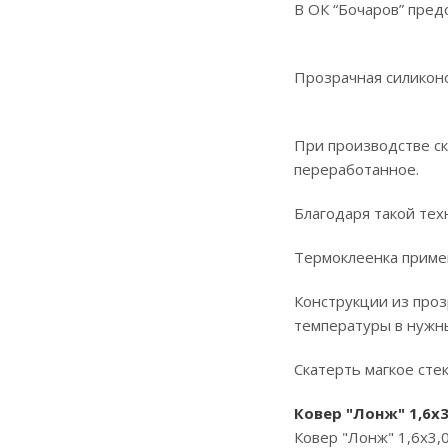
В ОК “Бочаров” пред
Прозрачная силиконо
При производстве ск
переработанное.
Благодаря такой техн
Термоклеенка примен
Конструкции из про
температуры в нужны
Скатерть магкое стек
Ковер "Лонж" 1,6х3
Ковер "Лонж" 1,6х3,