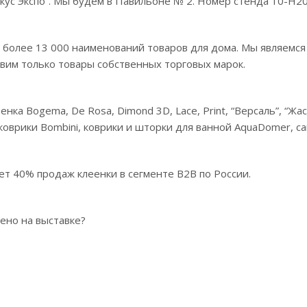
кус Экспо”. Мы будем в Павильоне № 2. Номер стенда 10-Н202
 более 13 000 наименований товаров для дома. Мы являемс
вим только товары собственных торговых марок.
нка Bogema, De Rosa, Dimond 3D, Lace, Print, “Версаль”, “Ж
 коврики Bombini, коврики и шторки для ванной AquaDomer, с
ет 40% продаж клеенки в сегменте B2B по России.
ено на выставке?