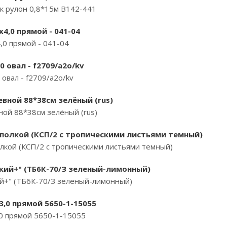
к рулон 0,8*15м B142-441
4,0 прямой - 041-04
,0 прямой - 041-04
0 овал - f2709/a2o/kv
овал - f2709/a2o/kv
евной 88*38см зелёный (rus)
ной 88*38см зелёный (rus)
 полкой (КСП/2 с тропическими листьями темный)
олкой (КСП/2 с тропическими листьями темный)
кий+" (ТБ6К-70/З зеленый-лимонный)
ий+" (ТБ6К-70/З зеленый-лимонный)
х3,0 прямой 5650-1-15055
,0 прямой 5650-1-15055