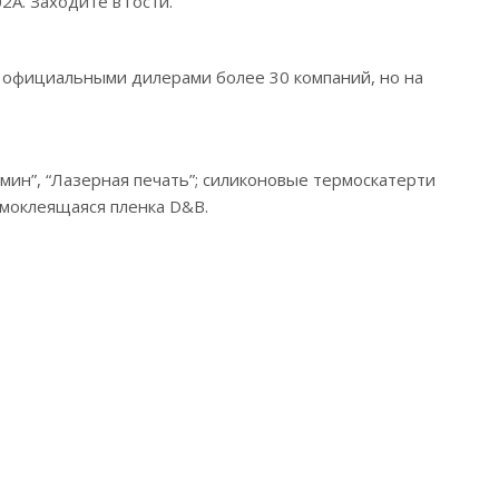
А. Заходите в гости.
я официальными дилерами более 30 компаний, но на
асмин”, “Лазерная печать”; силиконовые термоскатерти
амоклеящаяся пленка D&B.