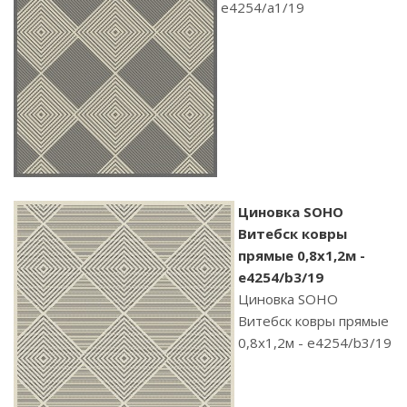
e4254/a1/19
Циновка SOHO
Витебск ковры
прямые 0,8х1,2м -
e4254/b3/19
Циновка SOHO
Витебск ковры прямые
0,8х1,2м - e4254/b3/19