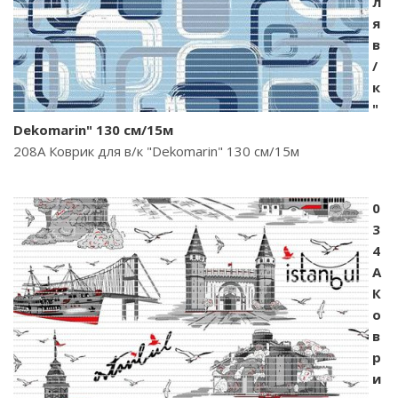
л
я
в
/
к
"
Dekomarin" 130 см/15м
208A Коврик для в/к "Dekomarin" 130 см/15м
0
3
4
A
К
о
в
р
и