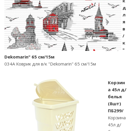
к
д
л
я
в
/
к
"
Dekomarin" 65 см/15м
034A Коврик для в/к "Dekomarin" 65 см/15м
Корзин
а 45л д/
белья
(8шт)
ПБ299/
Корзина
45л д/