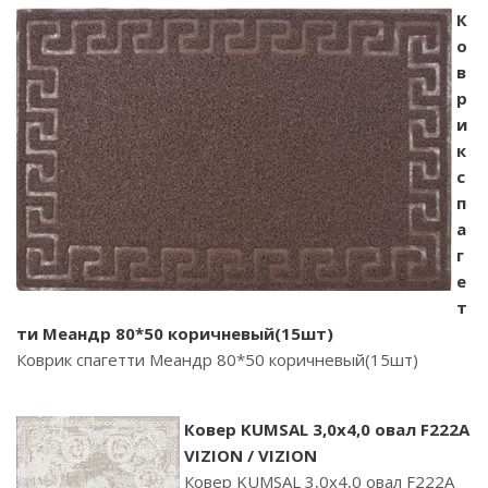
К
о
в
р
и
к
с
п
а
г
е
т
ти Меандр 80*50 коричневый(15шт)
Коврик спагетти Меандр 80*50 коричневый(15шт)
Ковер KUMSAL 3,0х4,0 овал F222A
VIZION / VIZION
Ковер KUMSAL 3,0х4,0 овал F222A