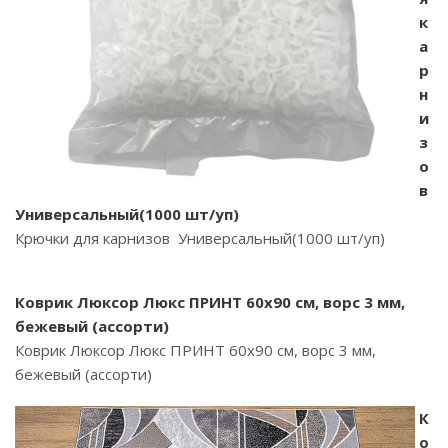
к
а
р
н
и
з
о
в
Универсальный(1000 шт/уп)
Крючки для карнизов Универсальный(1000 шт/уп)
Коврик Люксор Люкс ПРИНТ 60х90 см, ворс 3 мм,
бежевый (ассорти)
Коврик Люксор Люкс ПРИНТ 60х90 см, ворс 3 мм,
бежевый (ассорти)
К
о