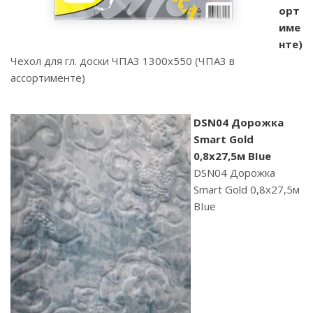
орт
име
нте)
Чехол для гл. доски ЧПА3 1300х550 (ЧПА3 в
ассортименте)
DSN04 Дорожка
Smart Gold
0,8х27,5м BIue
DSN04 Дорожка
Smart Gold 0,8х27,5м
BIue