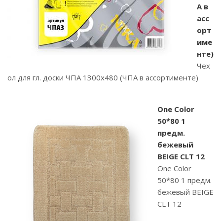
А в
асс
орт
име
нте)
Чех
ол для гл. доски ЧПА 1300х480 (ЧПА в ассортименте)
One Color
50*80 1
предм.
бежевый
BEIGE CLT 12
One Color
50*80 1 предм.
бежевый BEIGE
CLT 12