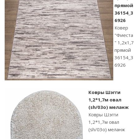
прямой
36154_3
6926
Ковер
"Фиеста
" 1,2х1,7
прямой
36154_3
6926
Ковры Шэгги
1,2*1,7м овал
(sh/03o) меланж
Ковры Шэгги
1,2*1,7м овал
(sh/03o) меланж