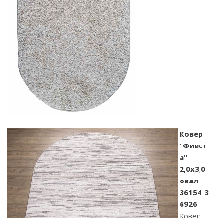
Ковер
"Фиест
а"
2,0х3,0
овал
36154_3
6926
Ковер