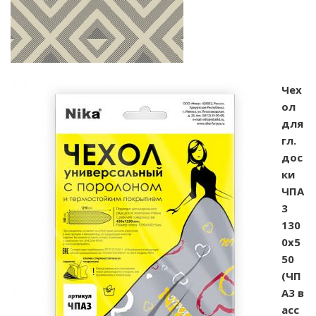
Чех
ол
для
гл.
дос
ки
ЧПА
3
130
0х5
50
(ЧП
А3 в
асс