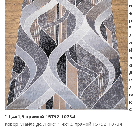
в
е
р
"
Л
а
й
л
а
д
е
Л
ю
к
с
" 1,4х1,9 прямой 15792_10734
Ковер "Лайла де Люкс" 1,4х1,9 прямой 15792_10734