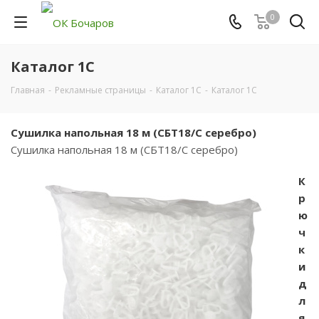
0
Каталог 1С
Главная
-
Рекламные страницы
-
Каталог 1С
-
Каталог 1С
Сушилка напольная 18 м (СБТ18/С серебро)
Сушилка напольная 18 м (СБТ18/С серебро)
К
р
ю
ч
к
и
д
л
я