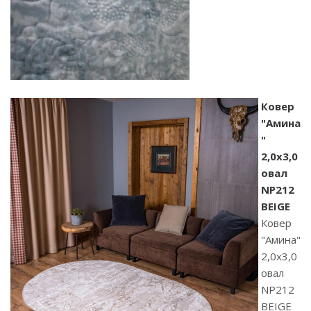
Ковер
"Амина
"
2,0х3,0
овал
NP212
BEIGE
Ковер
"Амина"
2,0х3,0
овал
NP212
BEIGE