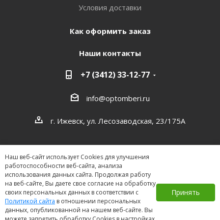
Условия доставки
Как оформить заказ
Наши контакты
+7 (3412) 33-12-77
info@optomberi.ru
г. Ижевск, ул. Лесозаводская, 23/175А
Наш веб-сайт использует Cookies для улучшения
работоспособности веб-сайта, анализа
использования данных сайта. Продолжая работу
на веб-сайте, Вы даете свое согласие на обработку
2026 ©
Принять
своих персональных данных в соответствии с
Политикой сайта
в отношении персональных
данных, опубликованной на нашем веб-сайте. Вы
можете запретить обработку Cookies в настройках