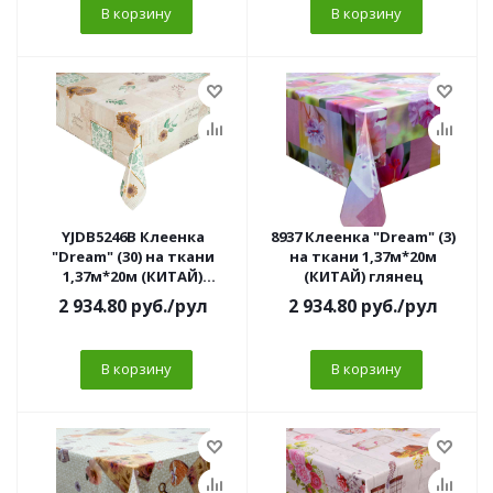
В корзину
В корзину
YJDB5246B Клеенка
8937 Клеенка "Dream" (3)
"Dream" (30) на ткани
на ткани 1,37м*20м
1,37м*20м (КИТАЙ)
(КИТАЙ) глянец
глянец//
2 934.80
руб.
/рул
2 934.80
руб.
/рул
В корзину
В корзину