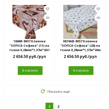
1660B-8057 Клеенка
0874AB-8057 Клеенка
"SOFICA-Софика" (11) на
"SOFICA-Софика" (28) на
ткани 0,28мм*1,37м*20//
ткани 0,28мм*1,37м*20м
2 656.50
руб.
/рул
2 656.50
руб.
/рул
В корзину
В корзину
Показать еще
1
2