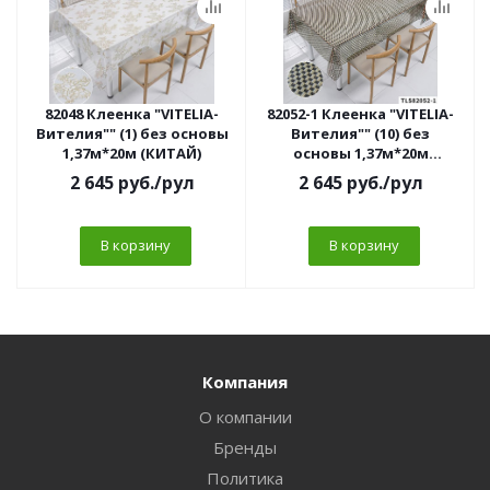
82048 Клеенка "VITELIA-
82052-1 Клеенка "VITELIA-
Вителия"" (1) без основы
Вителия"" (10) без
1,37м*20м (КИТАЙ)
основы 1,37м*20м
(КИТАЙ)
2 645
руб.
/рул
2 645
руб.
/рул
В корзину
В корзину
Компания
О компании
Бренды
Политика