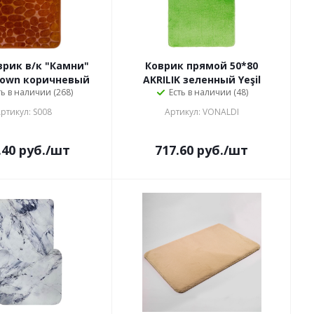
врик в/к "Камни"
Коврик прямой 50*80
rown коричневый
AKRILIK зеленный Yeşil
ть в наличии (268)
Есть в наличии (48)
ртикул: S008
Артикул: VONALDI
.40
руб.
/шт
717.60
руб.
/шт