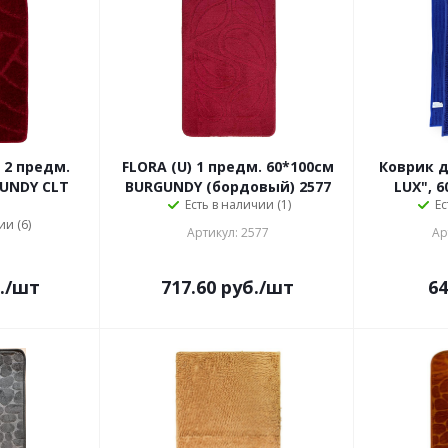
0 2 предм.
FLORA (U) 1 предм. 60*100см
Коврик д
UNDY CLT
BURGUNDY (бордовый) 2577
LUX", 6
Есть в наличии (1)
Ес
ии (6)
Артикул: 2577
Ар
.
/шт
717.60
руб.
/шт
64