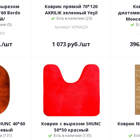
 вырезом
Коврик прямой 70*120
Ко
60 Bordo
AKRILIK зеленный Yeşil
диатомит
Есть в наличии (23)
й/
Монсе
чии (5)
Ес
Артикул: VONALDI
003
.
/шт
1 073
руб.
/шт
396
HUNC 40*60
Коврик с вырезом SHUNC
Коврик N
невый
50*50 красный
и (131)
Есть в наличии (135)
Ест