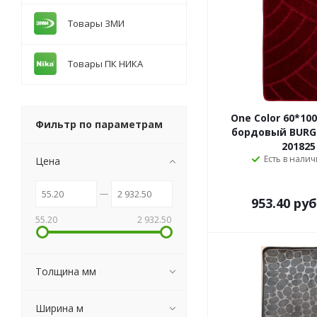
Товары ЗМИ
Товары ПК НИКА
One Color 60*10
Фильтр по параметрам
бордовый BURG
201825
Есть в налич
Цена
953.40
руб
55.20
2 932.50
Толщина мм
Ширина м