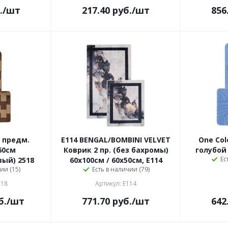
.
/шт
217.40
руб.
/шт
856
 предм.
E114 BENGAL/BOMBINI VELVET
One Col
60см
Коврик 2 пр. (без бахромы)
голубой 
Ес
ый) 2518
60х100см / 60х50см, E114
ии (15)
Есть в наличии (79)
518
Артикул: E114
б.
/шт
771.70
руб.
/шт
642