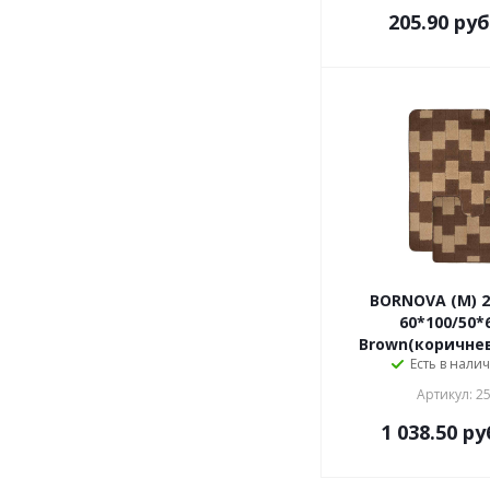
205.90
руб
BORNOVA (М) 2
60*100/50*
Brown(коричнев
Есть в налич
Артикул: 2
1 038.50
ру