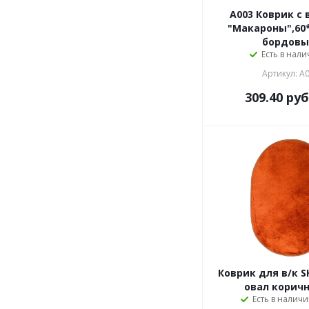
A003 Коврик с
"Макароны",60*
бордовы
Есть в нали
Артикул: A
309.40
руб
Коврик для в/к S
овал корич
Есть в наличи