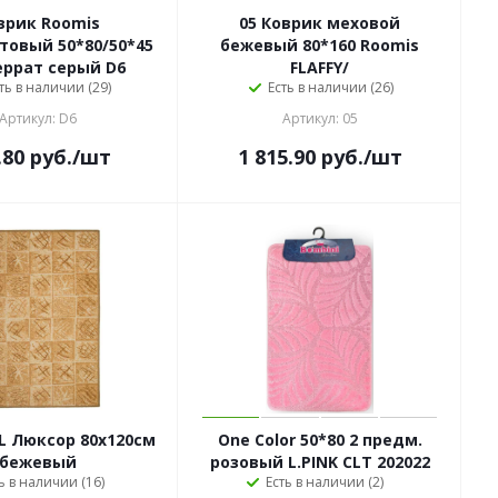
врик Roomis
05 Коврик меховой
овый 50*80/50*45
бежевый 80*160 Roomis
ррат серый D6
FLAFFY/
ть в наличии (29)
Есть в наличии (26)
Артикул: D6
Артикул: 05
.80
руб.
/шт
1 815.90
руб.
/шт
L Люксор 80х120см
One Color 50*80 2 предм.
бежевый
розовый L.PINK CLT 202022
ь в наличии (16)
Есть в наличии (2)