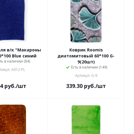
ля в/к "Макароны
Коврик Roomis
0*100 Blue синий
диатомитовый 60*100 G-
ть в наличии (84)
9(20шт)
Есть в наличии (149)
тикул: A012-PL
Артикул: G-9
4
руб.
/шт
339.30
руб.
/шт