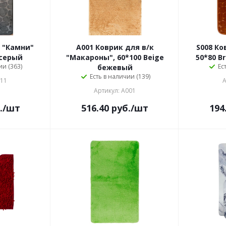
к "Камни"
A001 Коврик для в/к
S008 Ко
 cерый
"Макароны", 60*100 Beige
50*80 B
ии (363)
Ес
бежевый
Есть в наличии (139)
011
А
Артикул: A001
.
/шт
516.40
руб.
/шт
194