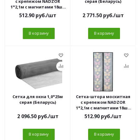
с крепежом NADZOR
серая (Беларусь)
1*2,1м с магнитами 18шт
пакет ЧЕРНАЯ 1/20
512.90
руб.
/шт
2 771.50
руб.
/шт
В корзину
В корзину
Сетка для окна 1,0*25м
Сетка-штора москитная
серая (Беларусь)
с крепежом NADZOR
1*2,1м с магнитами 18шт
пакет УЗОР 1/20
2 096.50
руб.
/шт
512.90
руб.
/шт
В корзину
В корзину