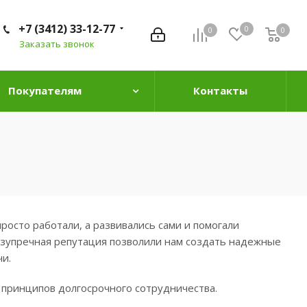
+7 (3412) 33-12-77
0
0
0
0
Заказать звонок
Покупателям
Контакты
росто работали, а развивались сами и помогали
езупречная репутация позволили нам создать надежные
и.
 принципов долгосрочного сотрудничества.