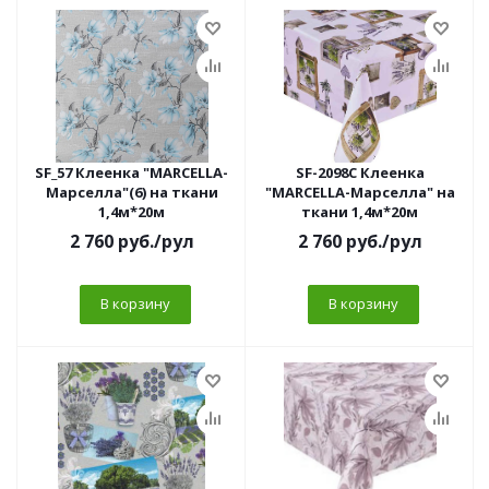
SF_57 Клеенка "MARCELLA-
SF-2098C Клеенка
Марселла"(6) на ткани
"MARCELLA-Марселла" на
1,4м*20м
ткани 1,4м*20м
2 760
руб.
/рул
2 760
руб.
/рул
В корзину
В корзину