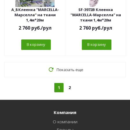
A_8 Клеенка "MARCELLA-
SF-3972B Клеенка
Марселла" на ткани
"MARCELLA-Марселла" на
1,4м*20м
ткани 1,4м*20м
2 760
руб.
/рул
2 760
руб.
/рул
В корзину
В корзину
Показать еще
1
2
Компания
О компании
Бренды