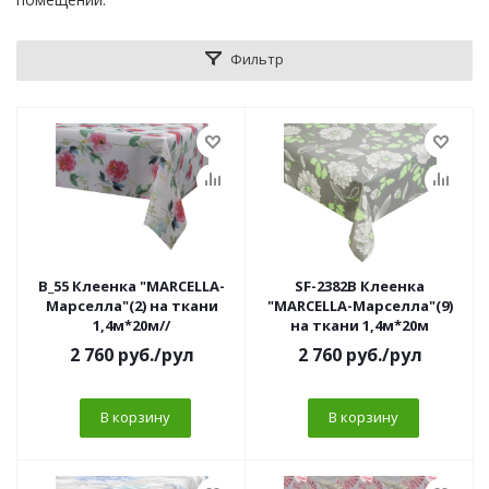
Фильтр
B_55 Клеенка "MARCELLA-
SF-2382B Клеенка
Марселла"(2) на ткани
"MARCELLA-Марселла"(9)
1,4м*20м//
на ткани 1,4м*20м
2 760
руб.
/рул
2 760
руб.
/рул
В корзину
В корзину