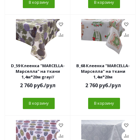
В корзину
В корзину
D_59 Клеенка "MARCELLA-
B_68 Клеенка "MARCELLA-
Марселла" на ткани
Марселла" на ткани
1,4м*20м gray//
1,4м*20м
2 760
руб.
/рул
2 760
руб.
/рул
В корзину
В корзину