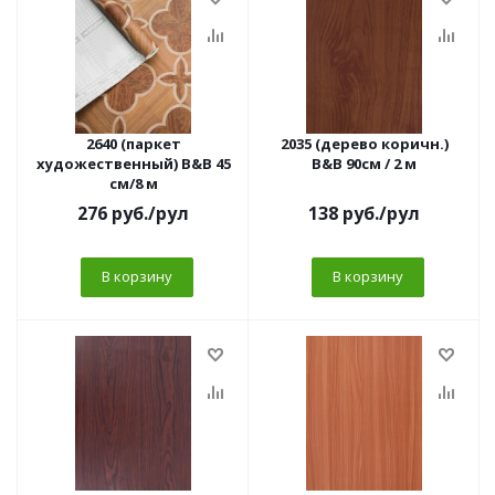
2640 (паркет
2035 (дерево коричн.)
художественный) B&B 45
B&B 90см / 2 м
см/8 м
276
руб.
/рул
138
руб.
/рул
В корзину
В корзину