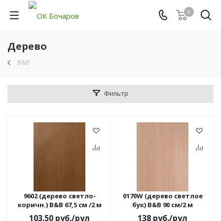
0
Дерево
B&B
Фильтр
9602 (дерево светло-
0170W (дерево светлое
коричн.) B&B 67,5 см /2 м
бук) B&B 90 см/2 м
103.50
руб.
/рул
138
руб.
/рул