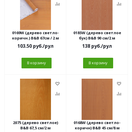
0169W (дерево светло-
0185W (дерево светлое
коричн.) B&B 67см / 2 м
бук) B&B 90 см/2 м
103.50
руб.
/рул
138
руб.
/рул
В корзину
В корзину
2075 (дерево светлое)
0168W (дерево светло-
B&B 67,5 см/2 м
коричн) B&B 45 см/8 м