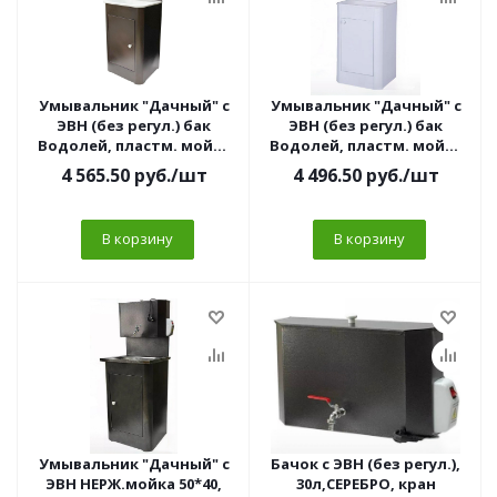
Умывальник "Дачный" с
Умывальник "Дачный" с
ЭВН (без регул.) бак
ЭВН (без регул.) бак
Водолей, пластм. мойка
Водолей, пластм. мойка
50*40, 17л.,МЕДЬ, кран
50*40, 17л., БЕЛЫЙ, кран
4 565.50
руб.
/шт
4 496.50
руб.
/шт
пласт.1/2
пласт.1/2
В корзину
В корзину
Умывальник "Дачный" с
Бачок с ЭВН (без регул.),
ЭВН НЕРЖ.мойка 50*40,
30л,СЕРЕБРО, кран