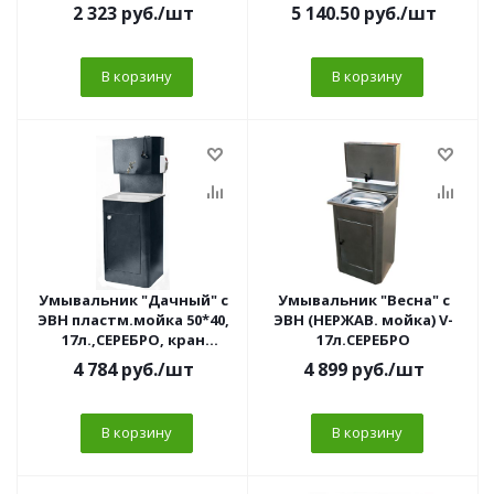
1/2
2 323
руб.
/шт
5 140.50
руб.
/шт
В корзину
В корзину
Умывальник "Дачный" с
Умывальник "Весна" с
ЭВН пластм.мойка 50*40,
ЭВН (НЕРЖАВ. мойка) V-
17л.,СЕРЕБРО, кран
17л.СЕРЕБРО
пл.хром 1/2
4 784
руб.
/шт
4 899
руб.
/шт
В корзину
В корзину