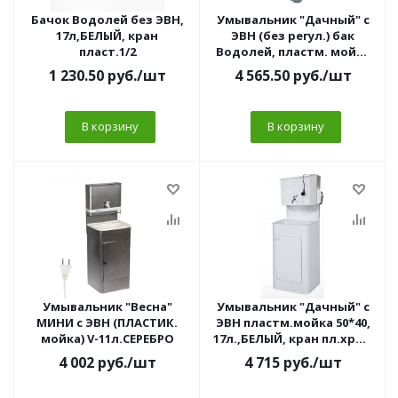
Бачок Водолей без ЭВН,
Умывальник "Дачный" с
17л,БЕЛЫЙ, кран
ЭВН (без регул.) бак
пласт.1/2
Водолей, пластм. мойка
50*40, 17л,СЕРЕБРО, кран
1 230.50
руб.
/шт
4 565.50
руб.
/шт
пласт.1/2
В корзину
В корзину
Умывальник "Весна"
Умывальник "Дачный" с
МИНИ с ЭВН (ПЛАСТИК.
ЭВН пластм.мойка 50*40,
мойка) V-11л.СЕРЕБРО
17л.,БЕЛЫЙ, кран пл.хром
1/2
4 002
руб.
/шт
4 715
руб.
/шт