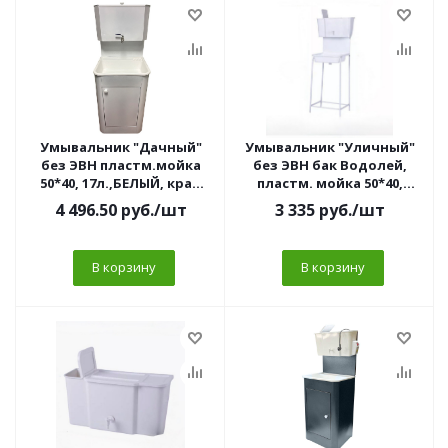
Умывальник "Дачный"
Умывальник "Уличный"
без ЭВН пластм.мойка
без ЭВН бак Водолей,
50*40, 17л.,БЕЛЫЙ, кран
пластм. мойка 50*40,
пл.хром 1/2
17л,БЕЛЫЙ, кран
4 496.50
руб.
/шт
3 335
руб.
/шт
пласт.1/2
В корзину
В корзину