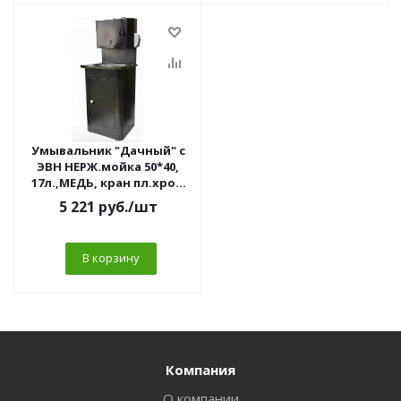
Умывальник "Дачный" с
ЭВН НЕРЖ.мойка 50*40,
17л.,МЕДЬ, кран пл.хром
1/2
5 221
руб.
/шт
В корзину
Компания
О компании