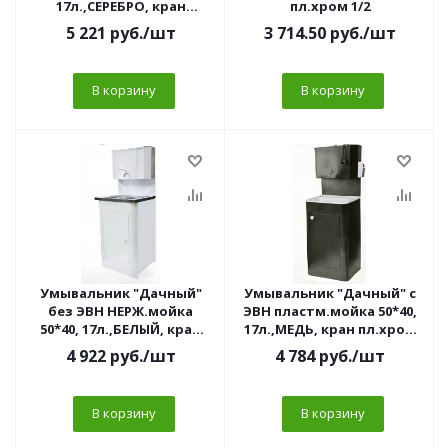
17л.,СЕРЕБРО, кран
пл.хром 1/2
пл.хром 1/2
5 221
руб.
/шт
3 714.50
руб.
/шт
В корзину
В корзину
Умывальник "Дачный"
Умывальник "Дачный" с
без ЭВН НЕРЖ.мойка
ЭВН пластм.мойка 50*40,
50*40, 17л.,БЕЛЫЙ, кран
17л.,МЕДЬ, кран пл.хром
пл.хром 1/2
1/2
4 922
руб.
/шт
4 784
руб.
/шт
В корзину
В корзину