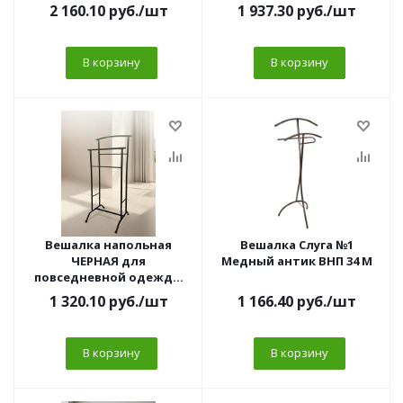
(белый) ВГВ22М Б
2 160.10
руб.
/шт
1 937.30
руб.
/шт
В корзину
В корзину
Вешалка напольная
Вешалка Слуга №1
ЧЕРНАЯ для
Медный антик ВНП 34 М
повседневной одежды
(470*350*1080 мм) ВПО-2Ч
1 320.10
руб.
/шт
1 166.40
руб.
/шт
В корзину
В корзину