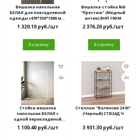
Вешалка напольная
Вешалка-стойка №8
БЕЛАЯ для повседневной
"Престиж" (Медный
одежды (470*350*1080 мм)
антик) ВНП 199 М
ВПО-2Б
1 320.10
руб.
/шт
2 376.20
руб.
/шт
В корзину
В корзину
Стойка-вешалка
Стеллаж "Валенсия 24 W"
напольная БЕЛАЯ с
(Черный) СТВ24Д Ч
одной перекладиной
для одежды
1 100.40
руб.
/шт
3 931.30
руб.
/шт
(950*450*1500 мм) СНВ-1Б