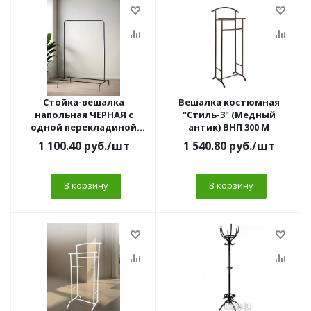
Стойка-вешалка
Вешалка костюмная
напольная ЧЕРНАЯ с
"Стиль-3" (Медный
одной перекладиной
антик) ВНП 300 М
для одежды
1 100.40
руб.
/шт
1 540.80
руб.
/шт
(950*450*1500 мм) СНВ-1
В корзину
В корзину