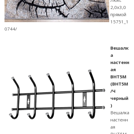
Люкс"
2,0х3,0
прямой
15751_1
0744/
Вешалк
а
настенн
ая
ВНТ5М
(ВНТ5М
/Ч
черный
)
Вешалка
настенн
ая