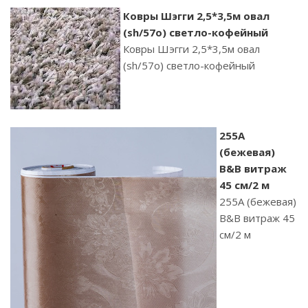
Ковры Шэгги 2,5*3,5м овал
(sh/57о) светло-кофейный
Ковры Шэгги 2,5*3,5м овал
(sh/57о) светло-кофейный
255A
(бежевая)
B&B витраж
45 см/2 м
255A (бежевая)
B&B витраж 45
см/2 м