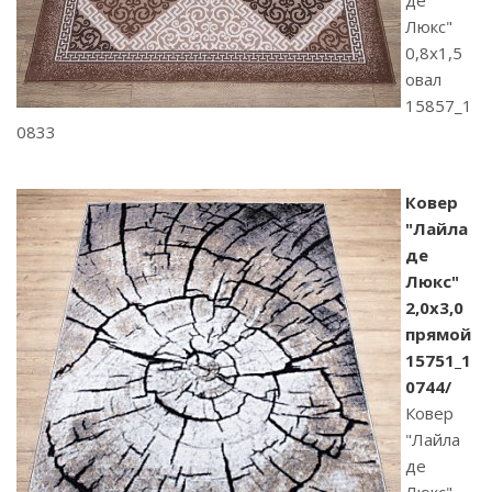
де
Люкс"
0,8х1,5
овал
15857_1
0833
Ковер
"Лайла
де
Люкс"
2,0х3,0
прямой
15751_1
0744/
Ковер
"Лайла
де