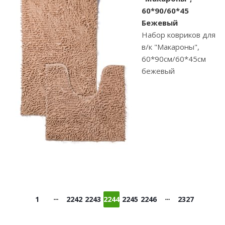
60*90/60*45
Бежевый
Набор ковриков для
в/к "Макароны",
60*90см/60*45см
бежевый
1
2242
2243
2244
2245
2246
2327