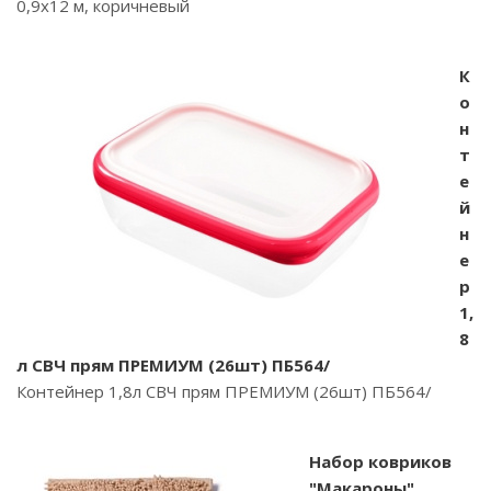
0,9x12 м, коричневый
К
о
н
т
е
й
н
е
р
1,
8
л СВЧ прям ПРЕМИУМ (26шт) ПБ564/
Контейнер 1,8л СВЧ прям ПРЕМИУМ (26шт) ПБ564/
Набор ковриков
"Макароны",