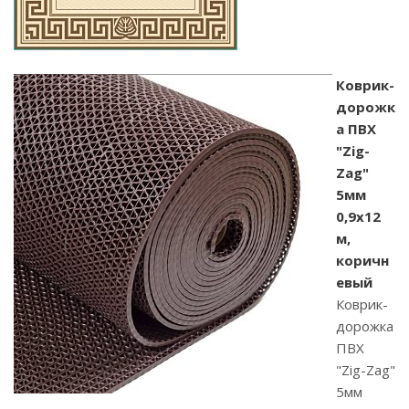
Коврик-
дорожк
а ПВХ
"Zig-
Zag"
5мм
0,9x12
м,
коричн
евый
Коврик-
дорожка
ПВХ
"Zig-Zag"
5мм