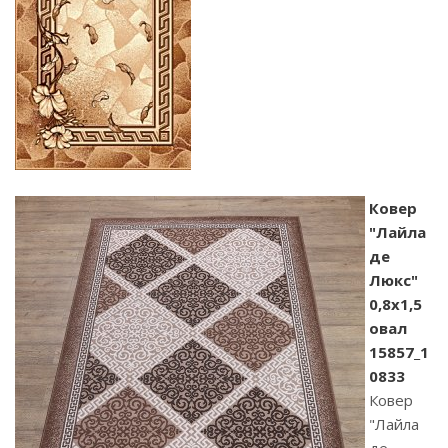
Ковер
"Лайла
де
Люкс"
0,8х1,5
овал
15857_1
0833
Ковер
"Лайла