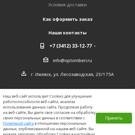
Условия доставки
Как оформить заказ
Наши контакты
+7 (3412) 33-12-77
info@optomberi.ru
г. Ижевск, ул. Лесозаводская, 23/175А
Наш веб-сайт использует Cookies для улучшения
работоспособности веб-сайта, анализа
использования данных сайта. Продолжая работу
на веб-сайте, Вы даете свое согласие на обработку
2026 ©
Принять
своих персональных данных в соответствии с
Политикой сайта
в отношении персональных
данных, опубликованной на нашем веб-сайте. Вы
можете запретить обработку Cookies в настройках