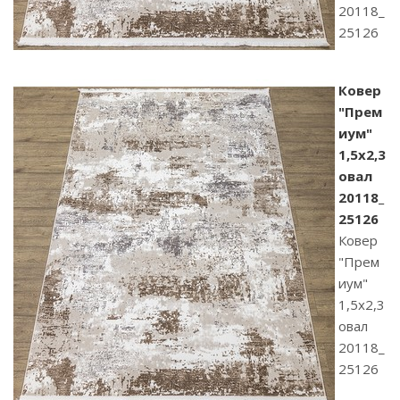
20118_
25126
Ковер
"Прем
иум"
1,5х2,3
овал
20118_
25126
Ковер
"Прем
иум"
1,5х2,3
овал
20118_
25126