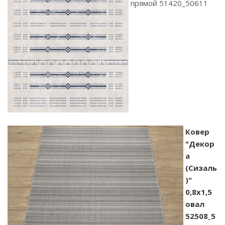
прямой 51420_50611
Ковер
"Декор
а
(Сизаль
)"
0,8х1,5
овал
52508_5