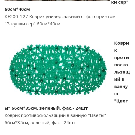
ки сер"
60см*40см
KF200-127 Коврик универсальный с фотопринтом
"Ракушки сер" 60см*40см
Коври
к
проти
воско
льзящ
ий в
ванну
ю
"Цвет
ы" 66см*35см, зеленый, фас.- 24шт
Коврик противоскользящий в ванную "Цветы"
66см*35см, зеленый, фас.- 24шт