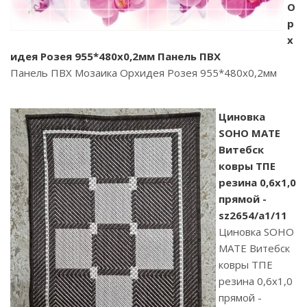
О
р
х
идея Розея 955*480х0,2мм Панель ПВХ
Панель ПВХ Мозаика Орхидея Розея 955*480х0,2мм
Циновка
SOHO MATE
Витебск
ковры ТПЕ
резина 0,6х1,0
прямой -
sz2654/a1/11
Циновка SOHO
MATE Витебск
ковры ТПЕ
резина 0,6х1,0
прямой -