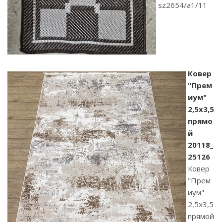
sz2654/a1/11
Ковер
"Прем
иум"
2,5х3,5
прямо
й
20118_
25126
Ковер
"Прем
иум"
2,5х3,5
прямой