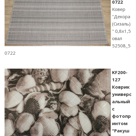
0722
Ковер
"Декора
(Сизаль)
" 0,8х1,5
овал
52508_5
0722
KF200-
127
Коврик
универс
альный
с
фотопр
интом
"Ракуш