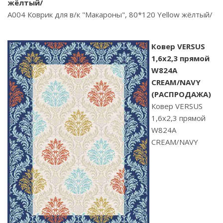
жёлтый/
A004 Коврик для в/к "Макароны", 80*120 Yellow жёлтый/
Ковер VERSUS
1,6х2,3 прямой
W824A
CREAM/NAVY
(РАСПРОДАЖА)
Ковер VERSUS
1,6х2,3 прямой
W824A
CREAM/NAVY