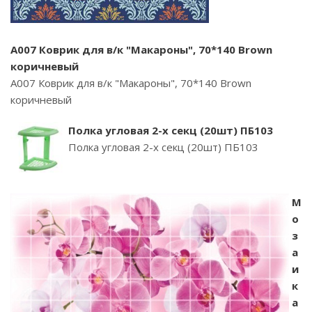
A007 Коврик для в/к "Макароны", 70*140 Brown
коричневый
A007 Коврик для в/к "Макароны", 70*140 Brown
коричневый
Полка угловая 2-х секц (20шт) ПБ103
Полка угловая 2-х секц (20шт) ПБ103
М
о
з
а
и
к
а