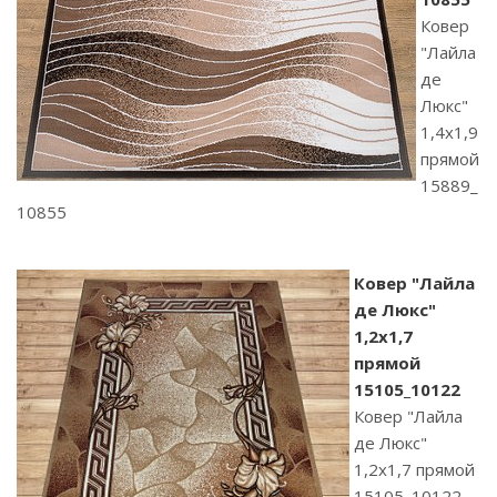
Ковер
"Лайла
де
Люкс"
1,4х1,9
прямой
15889_
10855
Ковер "Лайла
де Люкс"
1,2х1,7
прямой
15105_10122
Ковер "Лайла
де Люкс"
1,2х1,7 прямой
15105_10122