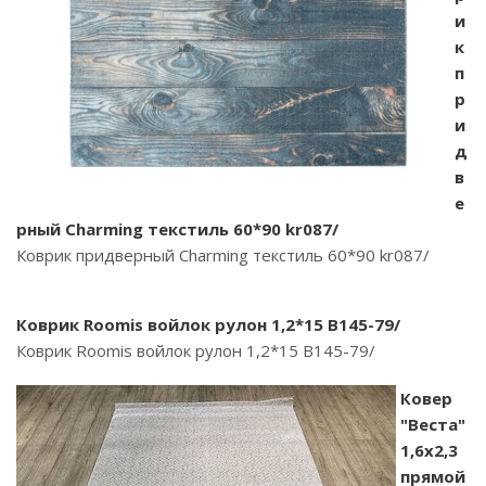
и
к
п
р
и
д
в
е
рный Charming текстиль 60*90 kr087/
Коврик придверный Charming текстиль 60*90 kr087/
Коврик Roomis войлок рулон 1,2*15 B145-79/
Коврик Roomis войлок рулон 1,2*15 B145-79/
Ковер
"Веста"
1,6х2,3
прямой