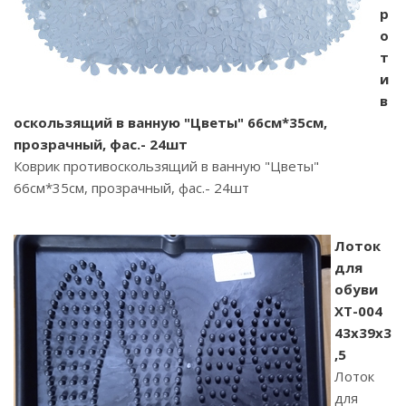
р
о
т
и
в
оскользящий в ванную "Цветы" 66см*35см,
прозрачный, фас.- 24шт
Коврик противоскользящий в ванную "Цветы"
66см*35см, прозрачный, фас.- 24шт
Лоток
для
обуви
XT-004
43х39х3
,5
Лоток
для