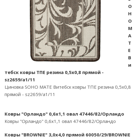
O
H
O
M
A
T
E
В
и
тебск ковры ТПЕ резина 0,5х0,8 прямой -
sz2659/a1/11
Циновка SOHO MATE Витебск ковры ТПЕ резина 0,5х0,8
прямой - sz2659/a1/11
Ковры "Орландо" 0,6х1,1 овал 47446/82/Орландо
Ковры "Орландо" 0,6х1,1 овал 47446/82/Орландо
Ковры "BROWNIE" 3,0х4,0 прямой 60050/29/BROWNIE