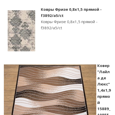
Ковры Фризе 0,8х1,5 прямой -
f3892/a5/ct
Ковры Фризе 0,8х1,5 прямой -
f3892/a5/ct
Ковер
"Лайл
а де
Люкс"
1,4х1,9
прямо
й
15889_
10855