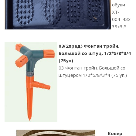
обуви
XT-
004 43х
39х3,5
03(2пред) Фонтан тройн.
Большой со штуц. 1/2*5/8*3/4
(75уп)
03 Фонтан тройн. Большой со
штуцером 1/2*5/8*3*4 (75 уп.)
Ковер