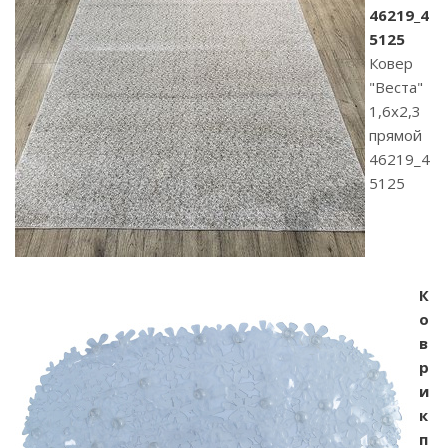
46219_4
5125
Ковер
"Веста"
1,6х2,3
прямой
46219_4
5125
К
о
в
р
и
к
п