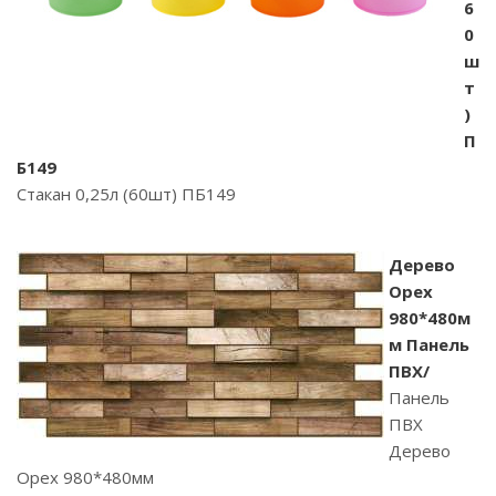
6
0
ш
т
)
П
Б149
Стакан 0,25л (60шт) ПБ149
Дерево
Орех
980*480м
м Панель
ПВХ/
Панель
ПВХ
Дерево
Орех 980*480мм