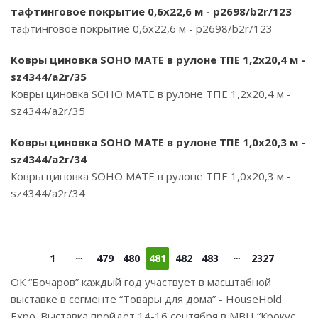
тафтинговое покрытие 0,6х22,6 м - p2698/b2r/123
тафтинговое покрытие 0,6х22,6 м - p2698/b2r/123
Ковры циновка SOHO MATE в рулоне ТПЕ 1,2х20,4 м -
sz4344/a2r/35
Ковры циновка SOHO MATE в рулоне ТПЕ 1,2х20,4 м -
sz4344/a2r/35
Ковры циновка SOHO MATE в рулоне ТПЕ 1,0х20,3 м -
sz4344/a2r/34
Ковры циновка SOHO MATE в рулоне ТПЕ 1,0х20,3 м -
sz4344/a2r/34
1
479
480
481
482
483
2327
ОК “Бочаров” каждый год участвует в масштабной
выставке в сегменте “Товары для дома” - HouseHold
Expo. Выставка пройдет 14-16 сентября в МВЦ “Крокус