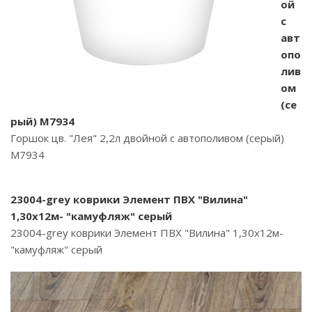
ой
с
авт
опо
лив
ом
(се
рый) М7934
Горшок цв. "Лея" 2,2л двойной с автополивом (серый)
М7934
23004-grey коврики Элемент ПВХ "Вилина"
1,30х12м- "камуфляж" серый
23004-grey коврики Элемент ПВХ "Вилина" 1,30х12м-
"камуфляж" серый