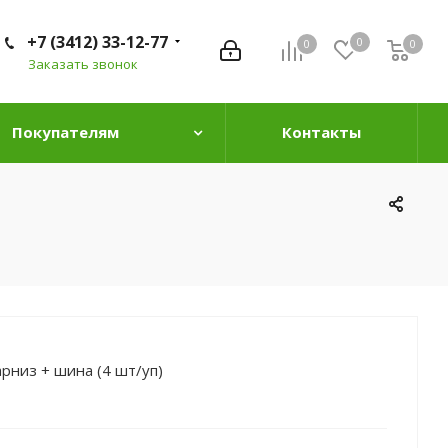
+7 (3412) 33-12-77
0
0
0
0
Заказать звонок
Покупателям
Контакты
арниз + шина (4 шт/уп)