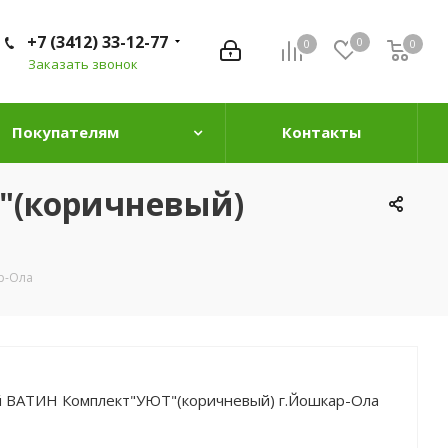
+7 (3412) 33-12-77
0
0
0
0
Заказать звонок
Покупателям
Контакты
"(коричневый)
р-Ола
й ВАТИН Комплект"УЮТ"(коричневый) г.Йошкар-Ола