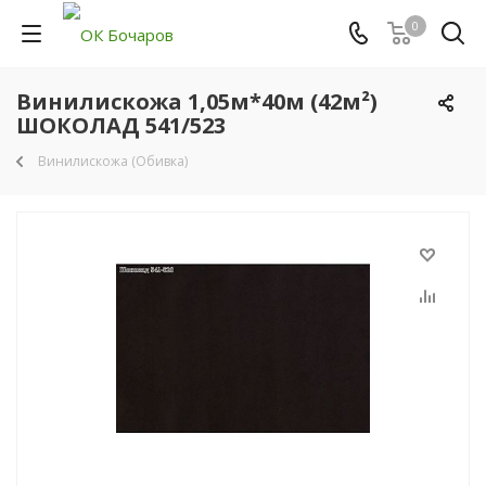
0
Винилискожа 1,05м*40м (42м²)
ШОКОЛАД 541/523
Винилискожа (Обивка)