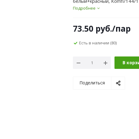
белый+красный, Komfi/144/1
Подробнее
73.50
руб.
/пар
Есть в наличии
(80)
В корз
Поделиться