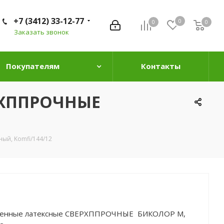
+7 (3412) 33-12-77
0
0
0
0
Заказать звонок
Покупателям
Контакты
ЕРХППРОЧНЫЕ
ый, Komfi/144/12
твенные латексные СВЕРХППРОЧНЫЕ БИКОЛОР M,