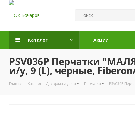
Каталог
Акции
PSV036P Перчатки "МАЛЯ
и/у, 9 (L), черные, Fiberon
Главная
-
Каталог
-
Для дома и дачи
-
Перчатки
-
PSV036P Перча