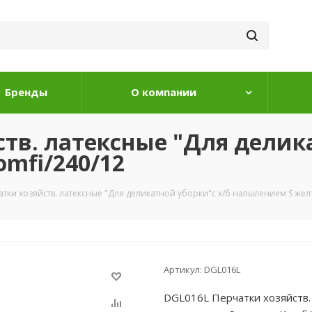
Бренды
О компании
тв. латексные "Для делика
mfi/240/12
тки хозяйств. латексные "Для деликатной уборки"с х/б напылением S жел
Артикул:
DGL016L
DGL016L Перчатки хозяйств.