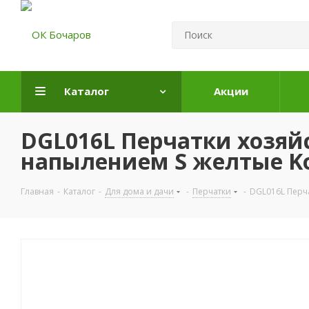
Каталог
Акции
DGL016L Перчатки хозяйс
напылением S желтые Ko
Главная
-
Каталог
-
Для дома и дачи
-
Перчатки
-
DGL016L Перча