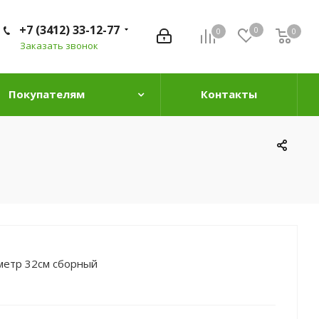
+7 (3412) 33-12-77
0
0
0
0
Заказать звонок
Покупателям
Контакты
метр 32см сборный