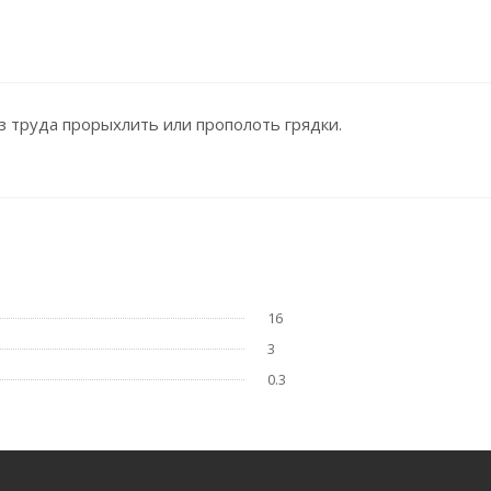
з труда прорыхлить или прополоть грядки.
16
3
0.3