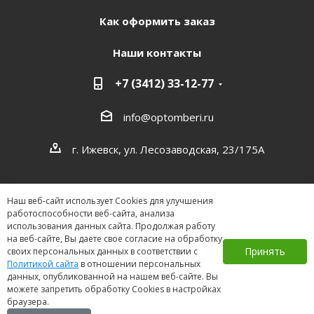
Как оформить заказ
Наши контакты
+7 (3412) 33-12-77
info@optomberi.ru
г. Ижевск, ул. Лесозаводская, 23/175А
Наш веб-сайт использует Cookies для улучшения
работоспособности веб-сайта, анализа
использования данных сайта. Продолжая работу
на веб-сайте, Вы даете свое согласие на обработку
2026 ©
Принять
своих персональных данных в соответствии с
Политикой сайта
в отношении персональных
данных, опубликованной на нашем веб-сайте. Вы
можете запретить обработку Cookies в настройках
браузера.