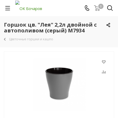
0
Горшок цв. "Лея" 2,2л двойной с
автополивом (серый) М7934
Цветочные горшки и кашпо