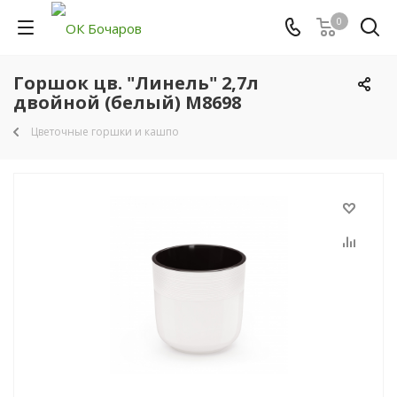
0
Горшок цв. "Линель" 2,7л
двойной (белый) М8698
Цветочные горшки и кашпо