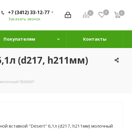
+7 (3412) 33-12-77
0
0
0
0
Заказать звонок
Покупателям
Контакты
,1л (d217, h211мм)
м) молочный ПБ86607
ой вставкой "Desert" 6,1л (d217, h211мм) молочный