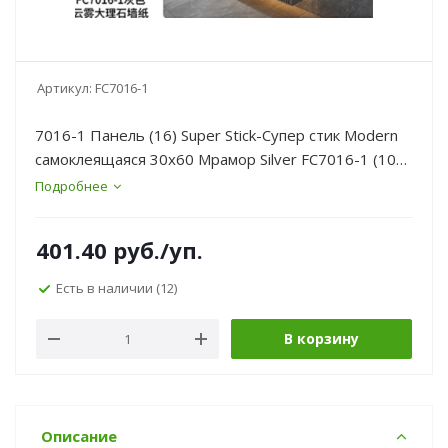
Артикул:
FC7016-1
7016-1 Панель (16) Super Stick-Супер стик Modern
самоклеящаяся 30х60 Мрамор Silver FC7016-1 (10
шт/у
Подробнее
401.40
руб.
/уп.
Есть в наличии
(12)
В корзину
Описание