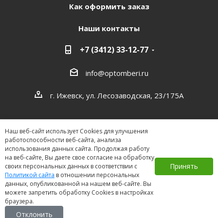
Как оформить заказ
Наши контакты
+7 (3412) 33-12-77
info@optomberi.ru
г. Ижевск, ул. Лесозаводская, 23/175А
Наш веб-сайт использует Cookies для улучшения
работоспособности веб-сайта, анализа
использования данных сайта. Продолжая работу
на веб-сайте, Вы даете свое согласие на обработку
2026 ©
Принять
своих персональных данных в соответствии с
Политикой сайта
в отношении персональных
данных, опубликованной на нашем веб-сайте. Вы
можете запретить обработку Cookies в настройках
браузера.
Отклонить