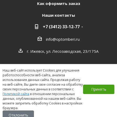
Как оформить заказ
Наши контакты
+7 (3412) 33-12-77
info@optomberi.ru
г. Ижевск, ул. Лесозаводская, 23/175А
Наш веб-сайт использует Cookies для улучшения
работоспособности веб-сайта, анализа
использования данных сайта. Продолжая работу
на веб-сайте, Вы даете свое согласие на обработку
2026 ©
Принять
своих персональных данных в соответствии с
Политикой сайта
в отношении персональных
данных, опубликованной на нашем веб-сайте. Вы
можете запретить обработку Cookies в настройках
браузера.
Отклонить