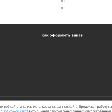
0,3
0.6
Как оформить заказ
и
и веб-сайта, анализа использования данных сайта. Продолжая работу на 
 с
Политикой сайта
в отношении персональных данных, опубликованной н