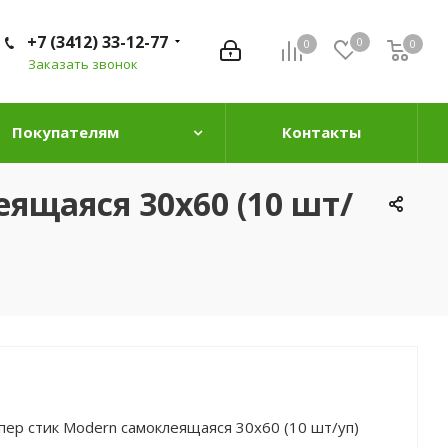
+7 (3412) 33-12-77
0
0
0
0
Заказать звонок
Покупателям
Контакты
еящаяся 30х60 (10 шт/
Супер стик Modern самоклеящаяся 30х60 (10 шт/уп)