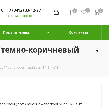
+7 (3412) 33-12-77
0
0
0
0
Заказать звонок
Покупателям
Контакты
/темно-коричневый
евый/темно-коричневый бант РП-811КЛБК
таза "Комфорт Люкс" бежево/коричневый бант