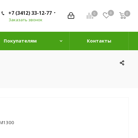
+7 (3412) 33-12-77
0
0
0
0
Заказать звонок
Покупателям
Контакты
 М1300