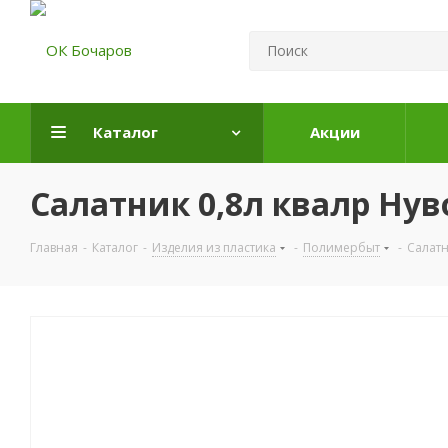
Каталог
Акции
Салатник 0,8л квалр Нув
Главная
-
Каталог
-
Изделия из пластика
-
Полимербыт
-
Салатн