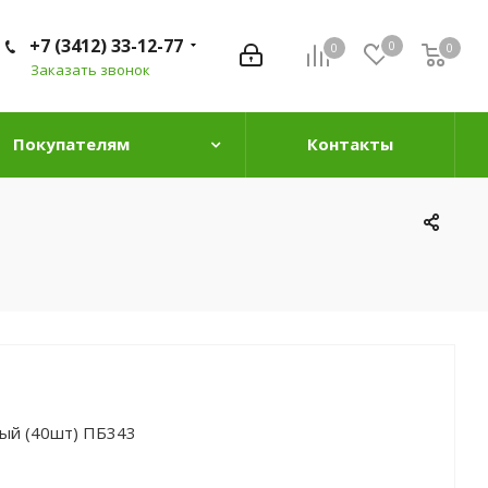
+7 (3412) 33-12-77
0
0
0
0
Заказать звонок
Покупателям
Контакты
ный (40шт) ПБ343