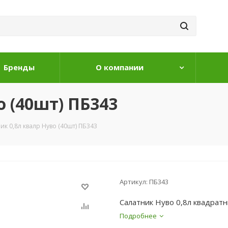
Бренды
О компании
о (40шт) ПБ343
ик 0,8л квалр Нуво (40шт) ПБ343
Артикул:
ПБ343
Салатник Нуво 0,8л квадрат
Подробнее