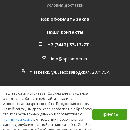
Условия доставки
Как оформить заказ
Наши контакты
+7 (3412) 33-12-77
info@optomberi.ru
г. Ижевск, ул. Лесозаводская, 23/175А
Наш веб-сайт использует Cookies для улучшения
работоспособности веб-сайта, анализа
использования данных сайта. Продолжая работу
на веб-сайте, Вы даете свое согласие на обработку
2026 ©
Принять
своих персональных данных в соответствии с
Политикой сайта
в отношении персональных
данных, опубликованной на нашем веб-сайте. Вы
можете запретить обработку Cookies в настройках