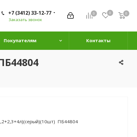
+7 (3412) 33-12-77
0
0
0
0
Заказать звонок
Покупателям
Контакты
 ПБ44804
1,2+2,3+4л)(серый)(10шт) ПБ44804