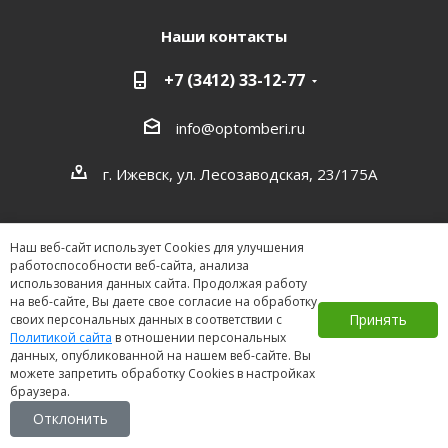
Наши контакты
+7 (3412) 33-12-77
info@optomberi.ru
г. Ижевск, ул. Лесозаводская, 23/175А
Наш веб-сайт использует Cookies для улучшения
работоспособности веб-сайта, анализа
использования данных сайта. Продолжая работу
на веб-сайте, Вы даете свое согласие на обработку
2026 ©
Принять
своих персональных данных в соответствии с
Политикой сайта
в отношении персональных
данных, опубликованной на нашем веб-сайте. Вы
можете запретить обработку Cookies в настройках
браузера.
Отклонить