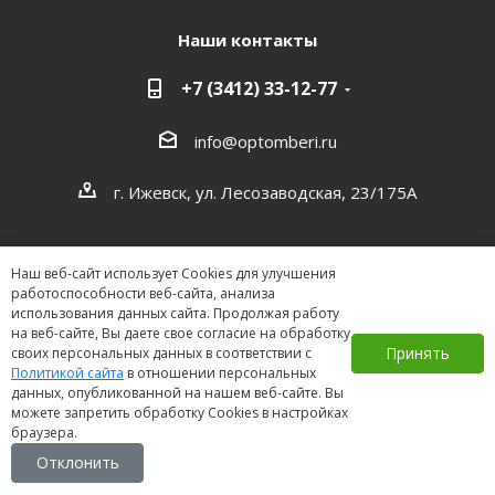
Наши контакты
+7 (3412) 33-12-77
info@optomberi.ru
г. Ижевск, ул. Лесозаводская, 23/175А
Наш веб-сайт использует Cookies для улучшения
работоспособности веб-сайта, анализа
использования данных сайта. Продолжая работу
на веб-сайте, Вы даете свое согласие на обработку
2026 ©
Принять
своих персональных данных в соответствии с
Политикой сайта
в отношении персональных
данных, опубликованной на нашем веб-сайте. Вы
можете запретить обработку Cookies в настройках
браузера.
Отклонить